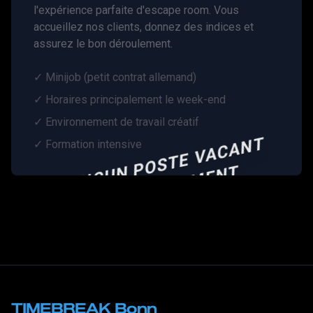
l'expérience parfaite d'escape room. Vous
accueillez nos clients, donnez des indices et
assurez le bon déroulement.
✓
Minijob (petit contrat allemand)
✓
Horaires principalement le week-end
✓
Environnement de travail créatif
A
U
C
U
P
O
S
T
E
V
A
C
A
N
T
A
C
T
U
E
L
L
E
M
E
N
✓
Formation intensive
N
T
TIMEBREAK Bonn